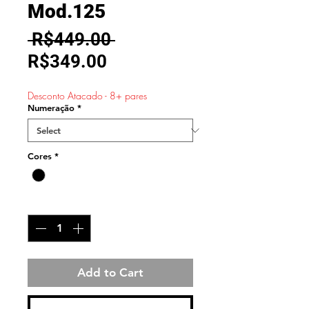
Mod.125
Regular
 R$449.00 
Sale
Price
R$349.00
Price
Desconto Atacado - 8+ pares
Numeração
*
Cores
*
Quantity
*
Add to Cart