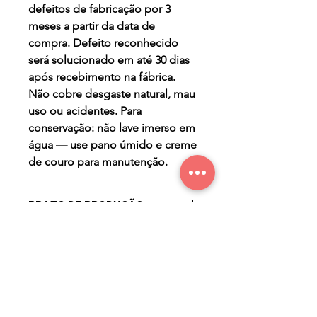
defeitos de fabricação por 3
meses a partir da data de
compra. Defeito reconhecido
será solucionado em até 30 dias
após recebimento na fábrica.
Não cobre desgaste natural, mau
uso ou acidentes. Para
conservação: não lave imerso em
água — use pano úmido e creme
de couro para manutenção.
PRAZO DE PRODUÇÃO
- três (3) dias úteis para a
PERGUNTAS FREQUENTES
produção após confirmação de
compra.
Qual o prazo de entrega?
O prazo de entrega varia
conforme a região. Após a