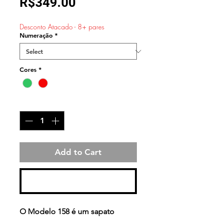
Sale
Price
R$349.00
Price
Desconto Atacado - 8+ pares
Numeração
*
Cores
*
Quantity
*
Add to Cart
Buy Now
O
Modelo 158
é um sapato