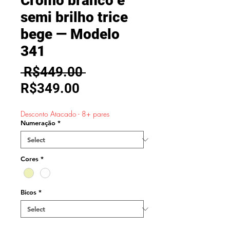
Cromo branco e
semi brilho trice
bege — Modelo
341
Regular
 R$449.00 
Sale
Price
R$349.00
Price
Desconto Atacado - 8+ pares
Numeração
*
Cores
*
Bicos
*