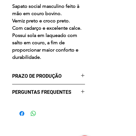
Sapato social masculino feito à
mão em couro bovino.
Verniz preto e croco preto.
Com cadarço e excelente calce.
Possui sola em laqueado com
salto em couro, a fim de
proporcionar maior conforto e
durabilidade.
PRAZO DE PRODUÇÃO
- três (3) dias úteis para a
PERGUNTAS FREQUENTES
produção após confirmação de
compra.
Qual o prazo de entrega?
O prazo de entrega varia
conforme a região. Após a
produção (3 dias úteis), o pedido
é despachado e o prazo de