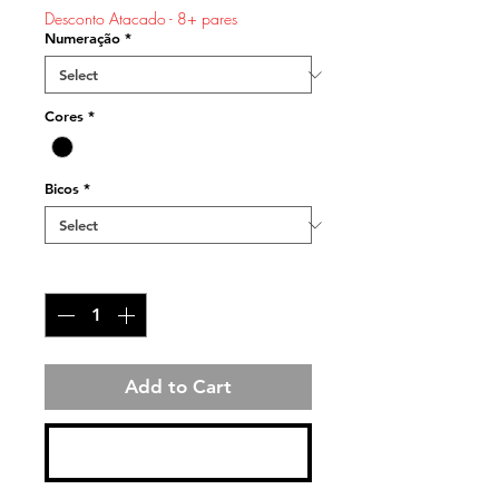
Desconto Atacado - 8+ pares
Numeração
*
Cores
*
Bicos
*
Quantity
*
Add to Cart
Buy Now