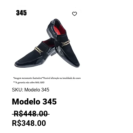
SKU: Modelo 345
Modelo 345
Regular
 R$448.00 
Sale
Price
R$348.00
Price