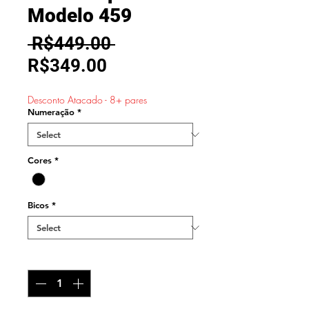
Modelo 459
Regular
 R$449.00 
Sale
Price
R$349.00
Price
Desconto Atacado - 8+ pares
Numeração
*
Cores
*
Bicos
*
Quantity
*