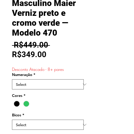
Masculino Maier
Verniz preto e
cromo verde —
Modelo 470
Regular
 R$449.00 
Sale
Price
R$349.00
Price
Desconto Atacado - 8+ pares
Numeração
*
Cores
*
Bicos
*