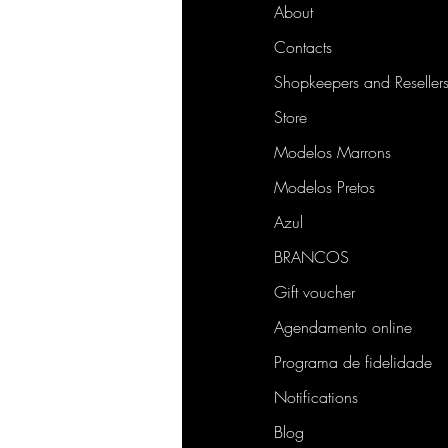
About
Contacts
Shopkeepers and Reseller
Store
Modelos Marrons
Modelos Pretos
Azul
BRANCOS
Gift voucher
Agendamento online
Programa de fidelidade
Notifications
Blog