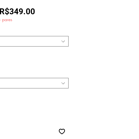
Regular
Sale
R$349.00
+ pares
Price
Price