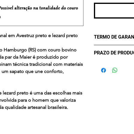
nal em Avestruz preto e lezard preto
TERMO DE GARAN
Os Maier Calçados
o Hamburgo (RS) com couro bovino
PRAZO DE PROD
lhe oferecer confo
da par da Maier é produzido por
durabilidade. Mas
- sete (7) dias úte
inam técnica tradicional com materiais
critérios para uma 
confirmação de c
 um sapato que une conforto,
eventualmente pod
Desta forma, conta
contra Defeitos. A
e lezard preto
é uma das escolhas mais
de três meses, a co
envolvida para o homem que valoriza
compra, apenas par
 qualidade artesanal brasileira.
Em casos de mau u
acidentes ou uso 
químicos a Garanti