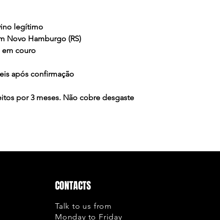
cancelamento tamb
sejam feitos por e
Se realmente o def
ino legítimo
Garantia solucion
em Novo Hamburgo (RS)
o recebimento do 
o em couro
Cobertura ou excl
Costuras: A Gar
teis após confirmação
onde a linha te
ou atrito, corte
feitos por 3 meses. Não cobre desgaste
Colagem: Cobre
solado, não co
desgaste natura
do cabedal;
Envelhecimento
usa apenas cour
durabilidade. 
CONTACTS
desta qualidade
até mesmo rasg
Talk to us from
uso, isto é um 
Monday to Friday