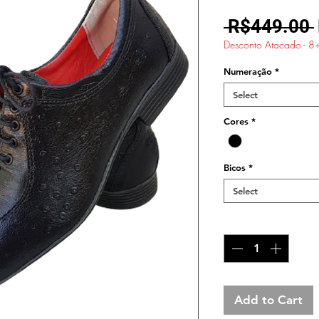
 R$449.00 
Desconto Atacado - 8
Numeração
*
Select
Cores
*
Bicos
*
Select
Quantity
*
Add to Cart