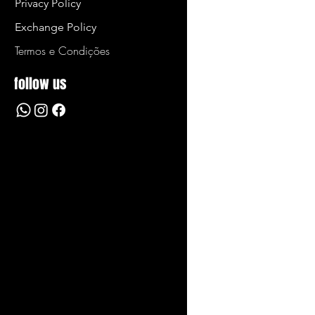
Privacy Policy
 e não é considerado defeito
Exchange Policy
sa utiliza forros que atendem
Termos e Condições
esistência à abrasão e ao
odem se romper com o uso e
follow us
caso, a Garantia não cobrirá,
 desgaste natural. O desgaste
ns fatores, como numeração
ades, formato do calcanhar,
s ou deformadas, etc;
alçados utiliza solas especiais
ade, com componentes
 Porém, com o passar do tempo
chas/TR podem apresentar
ar) e sofrer rachaduras,
quiçadas. Sendo este, um
l de envelhecimento, não é
defeito de fabricação. Para
aconteça proteja seu calçado