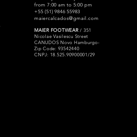
envelhecimento
from 7:00 am to 5:00 pm
de fabricação;
+55 (51) 9846 55983
Forros: A empre
maiercalcados@gmail.com
s
os padrões de r
MAIER FOOTWEAR
/ 351
rasgo, porém p
Nicolae Vasilescu Street
o atrito. Neste 
CANUDOS Novo Hamburgo-
pois se trata de
Zip Code: 93542440
provém de algu
CNPJ: 18.525.90900001/29
errada, calosid
unhas comprida
Solas: A Maier C
de alta qualid
antioxidantes.
e uso, as borra
oxidação (ressec
ficando esbran
processo natura
considerado um 
evitar que isto 