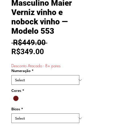
Masculino Maier
Verniz vinho e
nobock vinho —
Modelo 553
Regular
 R$449.00 
Sale
Price
R$349.00
Price
Desconto Atacado - 8+ pares
Numeração
*
Cores
*
Bicos
*