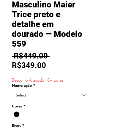
Masculino Maier
Trice preto e
detalhe em
dourado — Modelo
559
Regular
 R$449.00 
Sale
Price
R$349.00
Price
Desconto Atacado - 8+ pares
Numeração
*
Cores
*
Bicos
*