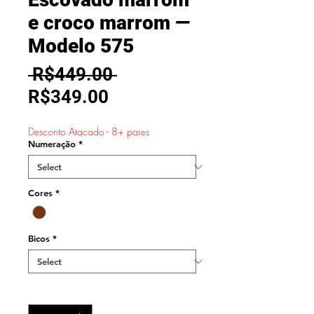
e croco marrom —
Modelo 575
Regular
 R$449.00 
Sale
Price
R$349.00
Price
Desconto Atacado - 8+ pares
Numeração
*
Cores
*
Bicos
*
Quantity
*