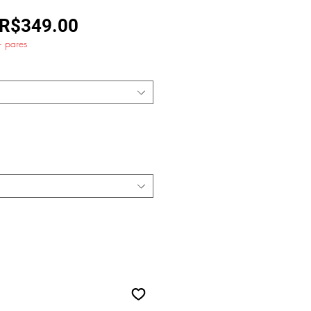
Regular
Sale
R$349.00
+ pares
Price
Price