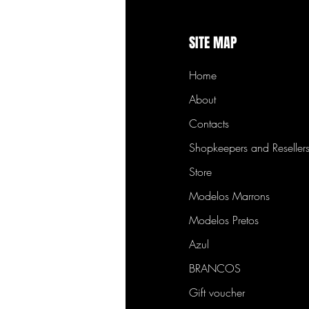
SITE MAP
Home
About
Contacts
Shopkeepers and Reseller
Store
Modelos Marrons
Modelos Pretos
Azul
BRANCOS
Gift voucher