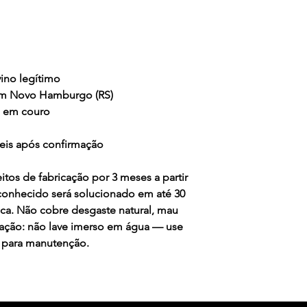
cancelamento tamb
sejam feitos por e
Se realmente o def
Garantia solucion
o recebimento do 
ino legítimo
Cobertura ou excl
em Novo Hamburgo (RS)
Costuras: A Gar
o em couro
onde a linha te
ou atrito, corte
teis após confirmação
Colagem: Cobre
solado, não co
itos de fabricação por 3 meses a partir
desgaste natura
conhecido será solucionado em até 30
do cabedal;
ica. Não cobre desgaste natural, mau
Envelhecimento
vação: não lave imerso em água — use
usa apenas cour
 para manutenção.
durabilidade. 
desta qualidade
até mesmo rasg
uso, isto é um 