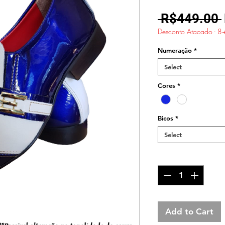
 R$449.00 
Desconto Atacado - 8
Numeração
*
Select
Cores
*
Bicos
*
Select
Quantity
*
Add to Cart