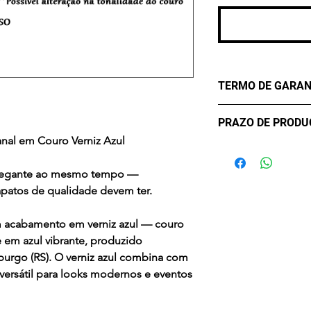
TERMO DE GARAN
Os Maier Calçados
PRAZO DE PROD
lhe oferecer confo
anal em Couro Verniz Azul
durabilidade. Mas
- sete (7) dias úte
critérios para uma 
confirmação de c
 elegante ao mesmo tempo —
eventualmente pod
apatos de qualidade devem ter.
Desta forma, conta
contra Defeitos. A
 acabamento em verniz azul — couro
de três meses, a co
 em azul vibrante, produzido
compra, apenas par
rgo (RS). O verniz azul combina com
Em casos de mau u
versátil para looks modernos e eventos
acidentes ou uso 
químicos a Garanti