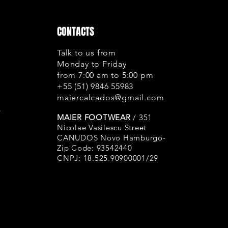
envelhecimento
de fabricação;
CONTACTS
Forros: A empre
os padrões de r
Talk to us from
rasgo, porém p
Monday to Friday
o atrito. Neste 
from 7:00 am to 5:00 pm
pois se trata de
+55 (51) 9846 55983
provém de algu
maiercalcados@gmail.com
errada, calosid
s
unhas comprida
MAIER FOOTWEAR
/ 351
Solas: A Maier C
Nicolae Vasilescu Street
CANUDOS Novo Hamburgo-
de alta qualid
Zip Code: 93542440
antioxidantes.
CNPJ: 18.525.90900001/29
e uso, as borra
oxidação (ressec
ficando esbran
processo natura
considerado um 
evitar que isto 