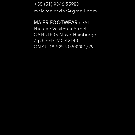
+55 (51) 9846 55983
uso, isto é um 
maiercalcados@gmail.com
envelhecimento
s
de fabricação;
MAIER FOOTWEAR
/ 351
Forros: A empre
Nicolae Vasilescu Street
os padrões de r
CANUDOS Novo Hamburgo-
Zip Code: 93542440
rasgo, porém p
CNPJ: 18.525.90900001/29
o atrito. Neste 
pois se trata de
provém de algu
errada, calosid
unhas comprida
Solas: A Maier C
de alta qualid
antioxidantes.
e uso, as borra
oxidação (ressec
ficando esbran
processo natura