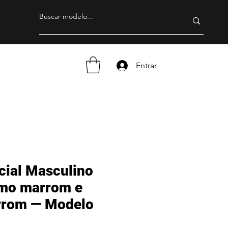
Entrar
cial Masculino
mo marrom e
rrom — Modelo