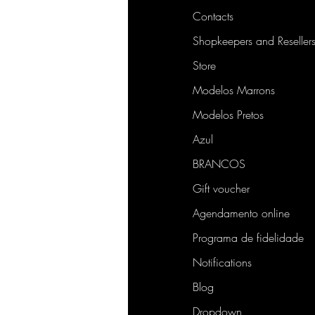
Contacts
Shopkeepers and Reseller
Store
Modelos Marrons
Modelos Pretos
Azul
BRANCOS
Gift voucher
Agendamento online
Programa de fidelidade
Notifications
Blog
Dropdown