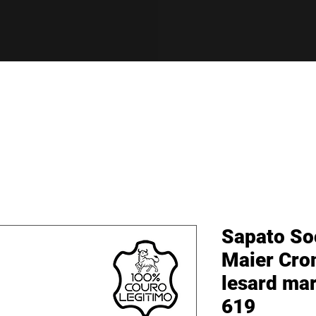
Sapato So
Maier Cro
lesard ma
619