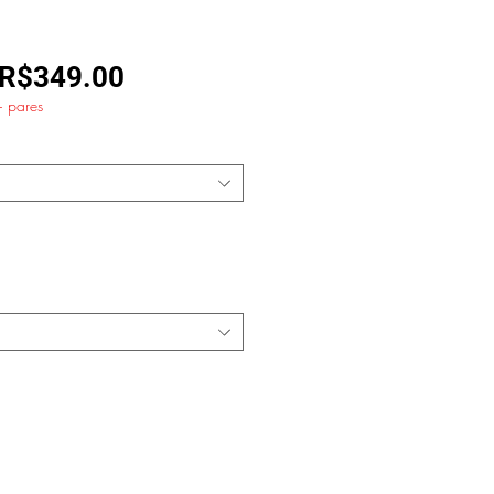
Regular
Sale
R$349.00
+ pares
Price
Price