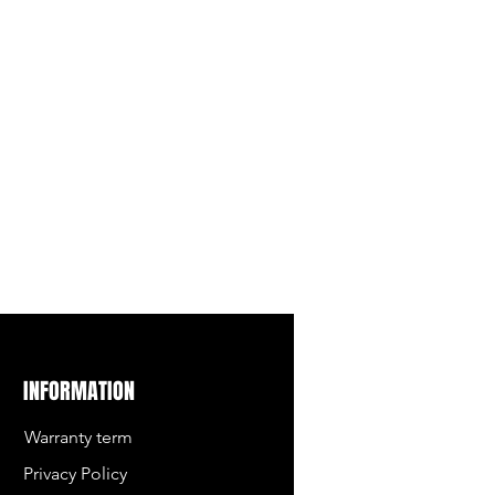
a será cancelada. O
ém será feito, caso reparos
mpresa não autorizada.
eito for reconhecido, a
ará o problema em 30 dias após
produto na fábrica.
usões desta Garantia
antia cobre, exceto nos casos
nha se rompido por desgaste
 ou acidente;
 defeitos na colagem do
brindo o envelhecimento ou
l do couro ou outros materiais
 do couro: A Maier Calçados
INFORMATION
o de alta qualidade e
Contudo, mesmo produtos
Warranty term
 podem desbotar, ressecar e
Privacy Policy
ar com o passar do tempo e