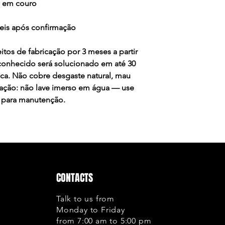
o em couro
químicos a Garanti
cancelamento tamb
teis após confirmação
sejam feitos por e
Se realmente o def
itos de fabricação por 3 meses a partir
Garantia solucion
conhecido será solucionado em até 30
o recebimento do 
ica. Não cobre desgaste natural, mau
Cobertura ou excl
vação: não lave imerso em água — use
Costuras: A Gar
 para manutenção.
onde a linha te
ou atrito, corte
Colagem: Cobre
solado, não co
desgaste natura
do cabedal;
Envelhecimento
CONTACTS
usa apenas cour
durabilidade. 
Talk to us from
Monday to Friday
desta qualidade
from 7:00 am to 5:00 pm
até mesmo rasg