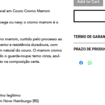
Add to Cart
sanal em Couro Cromo Marrom
 bege ou navy: o cromo marrom é o
TERMO DE GARAN
o marrom, curtido pelo processo ao
erior e resistência duradoura, com
Os Maier Calçados
PRAZO DE PROD
om natural do couro. O marrom cromo
lhe oferecer confo
 o guarda-roupa: terno cinza, azul-
durabilidade. Mas
- sete (7) dias úte
eto na composição certa.
critérios para uma 
confirmação de c
eventualmente pod
Desta forma, conta
contra Defeitos. A
de três meses, a co
compra, apenas par
ino legítimo
Em casos de mau u
em Novo Hamburgo (RS)
acidentes ou uso 