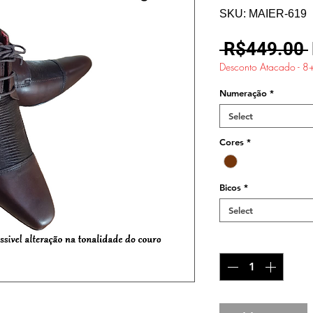
SKU: MAIER-619
 R$449.00 
Desconto Atacado - 8
Numeração
*
Select
Cores
*
Bicos
*
Select
Quantity
*