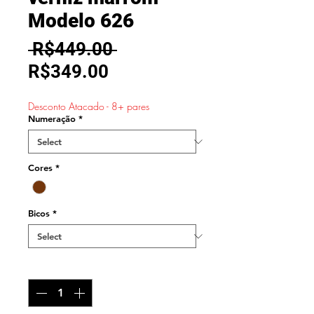
Modelo 626
Regular
 R$449.00 
Sale
Price
R$349.00
Price
Desconto Atacado - 8+ pares
Numeração
*
Cores
*
Bicos
*
Quantity
*