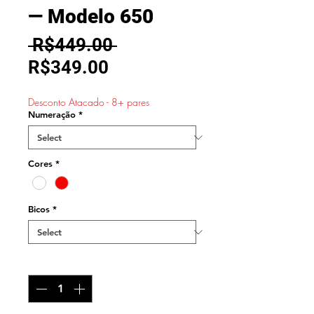
— Modelo 650
Regular
 R$449.00 
Sale
Price
R$349.00
Price
Desconto Atacado - 8+ pares
Numeração
*
Cores
*
Bicos
*
Quantity
*