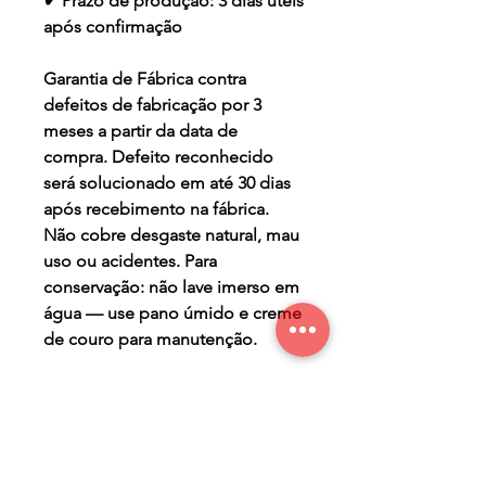
✔ Prazo de produção: 3 dias úteis
após confirmação
Garantia de Fábrica contra
defeitos de fabricação por 3
meses a partir da data de
compra. Defeito reconhecido
será solucionado em até 30 dias
após recebimento na fábrica.
Não cobre desgaste natural, mau
uso ou acidentes. Para
conservação: não lave imerso em
água — use pano úmido e creme
de couro para manutenção.
TERMO DE GARANTIA
Os Maier Calçados são
PRAZO DE PRODUÇÃO
produzidos de forma a lhe