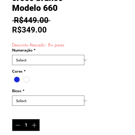
Modelo 660
Regular
 R$449.00 
Sale
Price
R$349.00
Price
Desconto Atacado - 8+ pares
Numeração
*
Cores
*
Bicos
*
Quantity
*