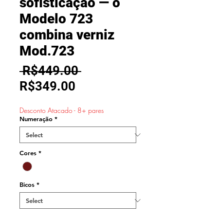
sofisticação — o
Modelo 723
combina verniz
Mod.723
Regular
 R$449.00 
Sale
Price
R$349.00
Price
Desconto Atacado - 8+ pares
Numeração
*
Cores
*
Bicos
*