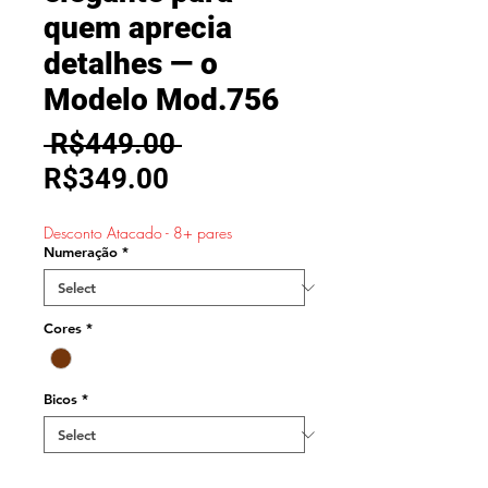
quem aprecia
detalhes — o
Modelo Mod.756
Regular
 R$449.00 
Sale
Price
R$349.00
Price
Desconto Atacado - 8+ pares
Numeração
*
Cores
*
Bicos
*
Quantity
*