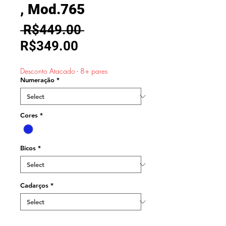
, Mod.765
Regular
 R$449.00 
Sale
Price
R$349.00
Price
Desconto Atacado - 8+ pares
Numeração
*
Cores
*
Bicos
*
Cadarços
*
Quantity
*