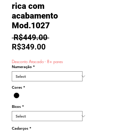
rica com
acabamento
Mod.1027
Regular
 R$449.00 
Sale
Price
R$349.00
Price
Desconto Atacado - 8+ pares
Numeração
*
Cores
*
Bicos
*
Cadarços
*