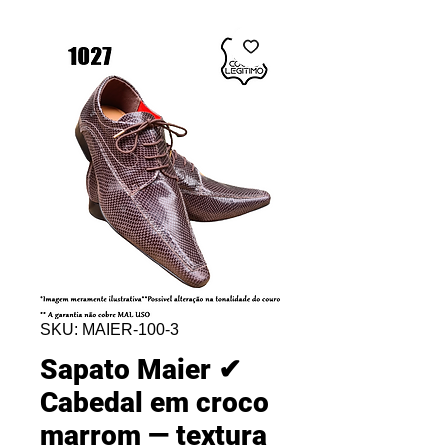
SKU: MAIER-100-3
Sapato Maier ✔
Cabedal em croco
marrom — textura