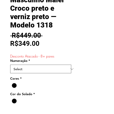
Croco preto e
verniz preto —
Modelo 1318
Regular
 R$449.00 
Sale
Price
R$349.00
Price
Desconto Atacado - 8+ pares
Numeração
*
Cores
*
Cor do Solado
*
Quantity
*