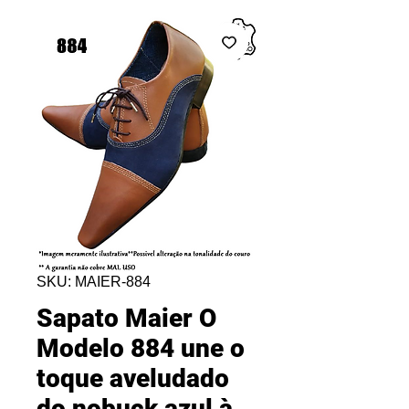
SKU: MAIER-884
Sapato Maier O
Modelo 884 une o
toque aveludado
do nobuck azul à