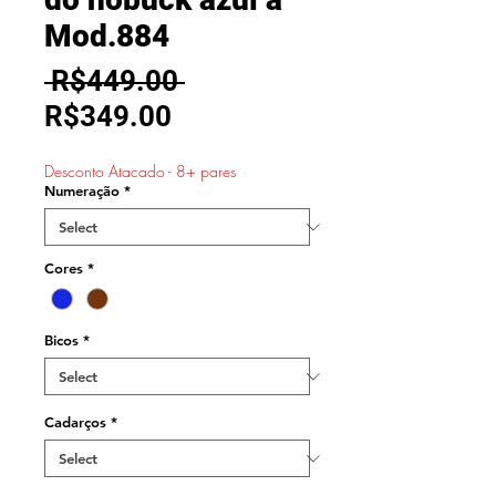
Mod.884
Regular
 R$449.00 
Sale
Price
R$349.00
Price
Desconto Atacado - 8+ pares
Numeração
*
Cores
*
Bicos
*
Cadarços
*