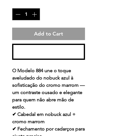
Quantity
*
Add to Cart
Buy Now
O Modelo 884 une o toque
aveludado do
nobuck azul
à
sofisticação do
cromo marrom
—
um contraste ousado e elegante
para quem não abre mão de
estilo.
✔ Cabedal em nobuck azul +
cromo marrom
✔ Fechamento por cadarços para