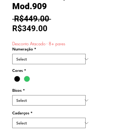
Mod.909
Regular
 R$449.00 
Sale
Price
R$349.00
Price
Desconto Atacado - 8+ pares
Numeração
*
Cores
*
Bicos
*
Cadarços
*
Quantity
*