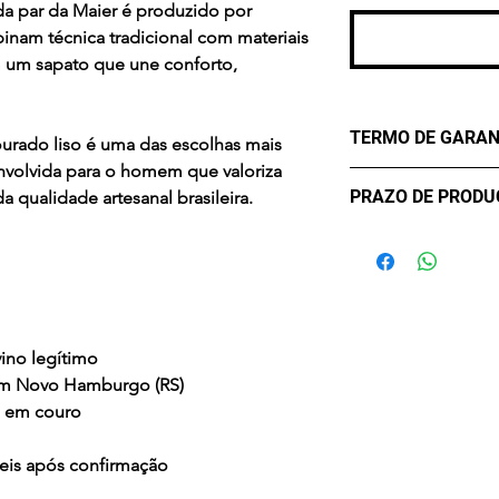
da par da Maier é produzido por
inam técnica tradicional com materiais
 um sapato que une conforto,
TERMO DE GARAN
urado liso
é uma das escolhas mais
envolvida para o homem que valoriza
Os Maier Calçados
PRAZO DE PROD
 qualidade artesanal brasileira.
lhe oferecer confo
durabilidade. Mas
- sete (7) dias úte
critérios para uma 
confirmação de c
eventualmente pod
Desta forma, conta
contra Defeitos. A
ino legítimo
de três meses, a co
em Novo Hamburgo (RS)
compra, apenas par
o em couro
Em casos de mau u
acidentes ou uso 
teis após confirmação
químicos a Garanti