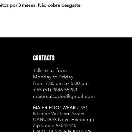
cancelamento tamb
feitos por 3 meses. Não cobre desgaste
sejam feitos por e
Se realmente o def
Garantia solucion
o recebimento do 
Cobertura ou excl
Costuras: A Gar
onde a linha te
CONTACTS
ou atrito, corte
Colagem: Cobre
Talk to us from
solado, não co
Monday to Friday
desgaste natura
from 7:00 am to 5:00 pm
do cabedal;
+55 (51) 9846 55983
Envelhecimento
maiercalcados@gmail.com
usa apenas cour
s
durabilidade. 
MAIER FOOTWEAR
/ 351
desta qualidade
Nicolae Vasilescu Street
CANUDOS Novo Hamburgo-
até mesmo rasg
Zip Code: 93542440
uso, isto é um 
CNPJ: 18.525.90900001/29