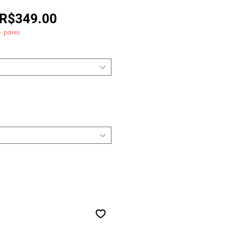
Regular
Sale
R$349.00
+ pares
Price
Price