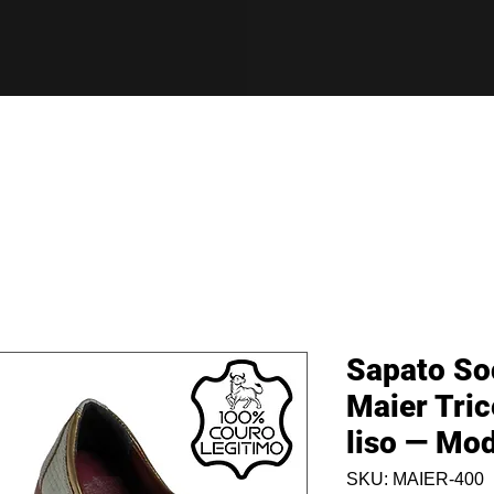
Sapato So
Maier Tri
liso — Mo
SKU: MAIER-400