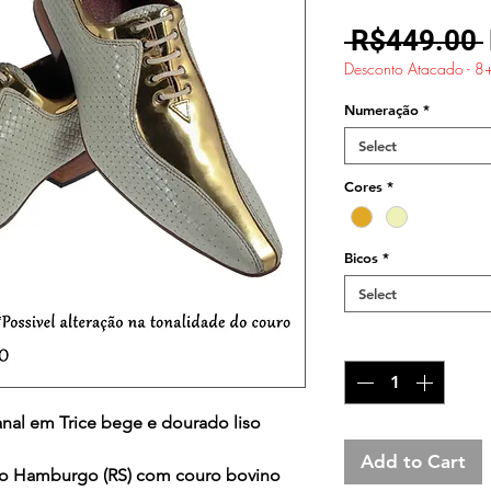
 R$449.00 
Desconto Atacado - 8
Numeração
*
Select
Cores
*
Bicos
*
Select
Quantity
*
anal em Trice bege e dourado liso
Add to Cart
o Hamburgo (RS) com couro bovino