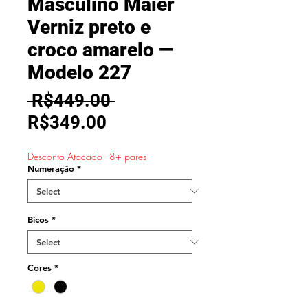
Masculino Maier
Verniz preto e
croco amarelo —
Modelo 227
Regular
 R$449.00 
Sale
Price
R$349.00
Price
Desconto Atacado - 8+ pares
Numeração
*
Bicos
*
Cores
*