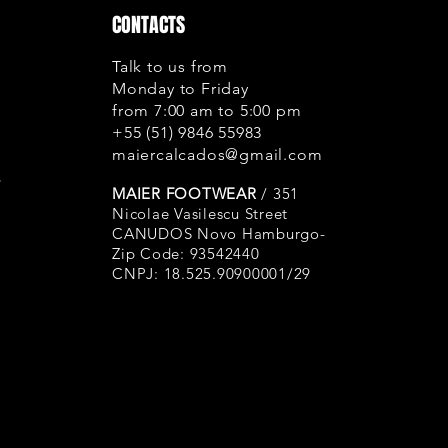
envelhecimento
CONTACTS
de fabricação;
Forros: A empre
Talk to us from
os padrões de r
Monday to Friday
rasgo, porém p
from 7:00 am to 5:00 pm
o atrito. Neste 
+55 (51) 9846 55983
pois se trata de
maiercalcados@gmail.com
s
provém de algu
MAIER FOOTWEAR
/ 351
errada, calosid
Nicolae Vasilescu Street
unhas comprida
CANUDOS Novo Hamburgo-
Solas: A Maier C
Zip Code: 93542440
de alta qualid
CNPJ: 18.525.90900001/29
antioxidantes.
e uso, as borra
oxidação (ressec
ficando esbran
processo natura
considerado um 
evitar que isto 