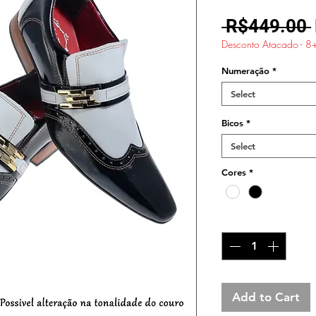
 R$449.00 
Desconto Atacado - 8
Numeração
*
Select
Bicos
*
Select
Cores
*
Quantity
*
Add to Cart