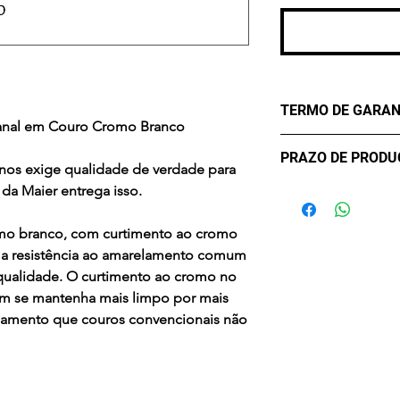
TERMO DE GARAN
sanal em Couro Cromo Branco
Os Maier Calçados
PRAZO DE PROD
lhe oferecer confo
nos exige qualidade de verdade para
durabilidade. Mas
da Maier entrega isso.
- sete (7) dias úte
critérios para uma 
confirmação de c
eventualmente pod
mo branco, com curtimento ao cromo
Desta forma, conta
e a resistência ao amarelamento comum
contra Defeitos. A
ualidade. O curtimento ao cromo no
de três meses, a co
om se mantenha mais limpo por mais
compra, apenas par
lamento que couros convencionais não
Em casos de mau u
acidentes ou uso 
químicos a Garanti