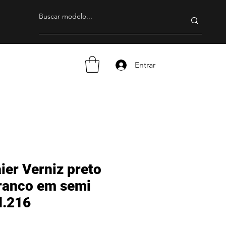
Entrar
er Verniz preto
ranco em semi
d.216