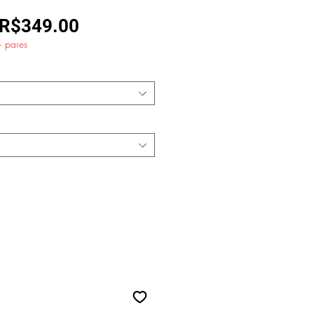
Regular
Sale
R$349.00
+ pares
Price
Price