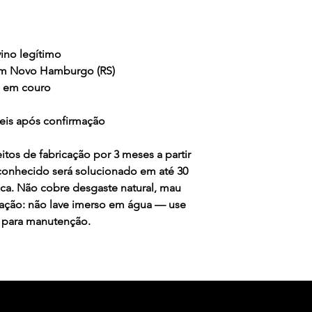
cancelamento tamb
sejam feitos por e
Se realmente o def
Garantia solucion
ino legítimo
o recebimento do 
em Novo Hamburgo (RS)
Cobertura ou excl
o em couro
Costuras: A Gar
onde a linha te
teis após confirmação
ou atrito, corte
Colagem: Cobre
itos de fabricação por 3 meses a partir
solado, não co
conhecido será solucionado em até 30
desgaste natura
ica. Não cobre desgaste natural, mau
do cabedal;
vação: não lave imerso em água — use
Envelhecimento
 para manutenção.
usa apenas cour
durabilidade. 
desta qualidade
até mesmo rasg
uso, isto é um 