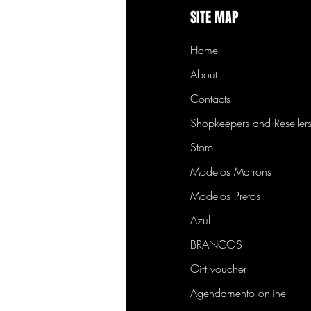
SITE MAP
Home
About
Contacts
Shopkeepers and Reseller
Store
Modelos Marrons
Modelos Pretos
Azul
BRANCOS
Gift voucher
Agendamento online