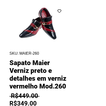
SKU: MAIER-260
Sapato Maier
Verniz preto e
detalhes em verniz
vermelho Mod.260
Regular
 R$449.00 
Sale
Price
R$349.00