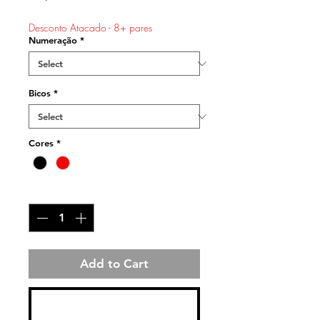
Price
Desconto Atacado - 8+ pares
Numeração
*
Bicos
*
Cores
*
Quantity
*
Add to Cart
Buy Now