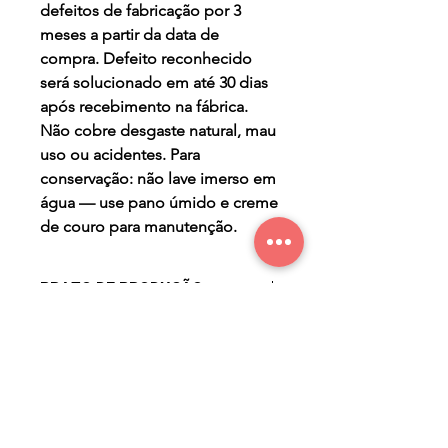
defeitos de fabricação por 3
meses a partir da data de
compra. Defeito reconhecido
será solucionado em até 30 dias
após recebimento na fábrica.
Não cobre desgaste natural, mau
uso ou acidentes. Para
conservação: não lave imerso em
água — use pano úmido e creme
de couro para manutenção.
PRAZO DE PRODUÇÃO
- três (3) dias úteis para a
PERGUNTAS FREQUENTES
produção após confirmação de
compra.
Qual o prazo de entrega?
O prazo de entrega varia
conforme a região. Após a