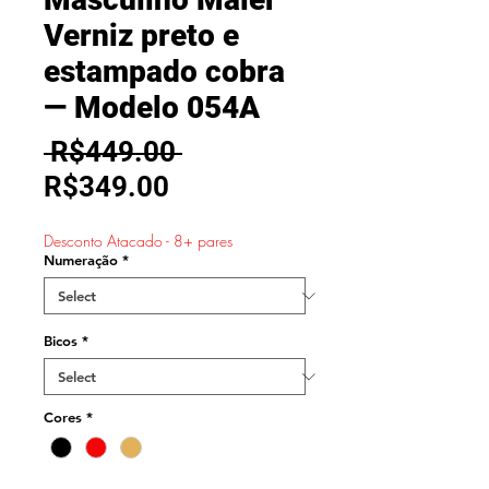
Verniz preto e
estampado cobra
— Modelo 054A
Regular
 R$449.00 
Sale
Price
R$349.00
Price
Desconto Atacado - 8+ pares
Numeração
*
Bicos
*
Cores
*