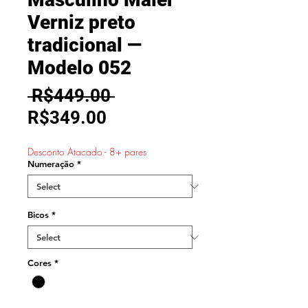
Verniz preto
tradicional —
Modelo 052
Regular
 R$449.00 
Sale
Price
R$349.00
Price
Desconto Atacado - 8+ pares
Numeração
*
Bicos
*
Cores
*