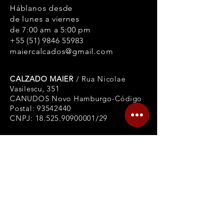
Háblanos desde
de lunes a viernes
de 7:00 am a 5:00 pm
+55 (51) 9846 55983
maiercalcados@gmail.com
CALZADO MAIER
/ Rua Nicolae
Vasilescu, 351
CANUDOS Novo Hamburgo-Código
Postal:
93542440
CNPJ:
18.525.90900001
/29
INFORMACIÓN
Plazo de garantía
Política de privacidad
Politica de intercambio