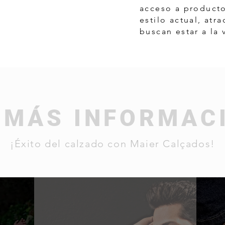
acceso a producto
estilo actual, atr
buscan estar a la
 MÁS INFORMAC
¡Éxito del calzado con Maier Calçados!