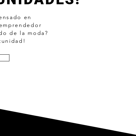
pensado en
n emprendedor
do de la moda?
tunidad!