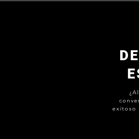
D
E
¿A
conve
exitoso