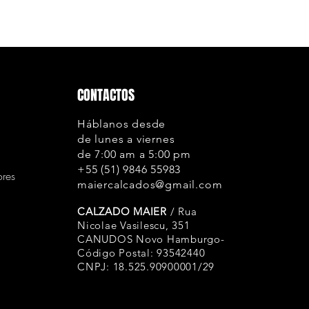
o recebimento do 
Cobertura ou excl
Costuras: A Gar
onde a linha te
ou atrito, corte
CONTACTOS
Colagem: Cobre
solado, não co
Háblanos desde
desgaste natura
de lunes a viernes
do cabedal;
de 7:00 am a 5:00 pm
Envelhecimento
+55 (51) 9846 55983
ores
usa apenas cour
maiercalcados@gmail.com
durabilidade. 
CALZADO MAIER
/ Rua
desta qualidade
Nicolae Vasilescu, 351
até mesmo rasg
CANUDOS Novo Hamburgo-
uso, isto é um 
Código Postal: 93542440
envelhecimento
CNPJ: 18.525.90900001/29
de fabricação;
Forros: A empre