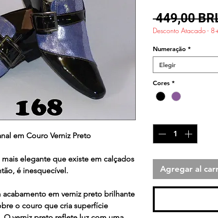
 449,00 BR
Desconto Atacado - 8
Numeração
*
Elegir
Cores
*
Cantidad
*
anal em Couro Verniz Preto
 mais elegante que existe em calçados
Agregar al carr
tão, é inesquecível.
acabamento em verniz preto brilhante
Rea
bre o couro que cria superfície
. O verniz preto reflete luz com uma