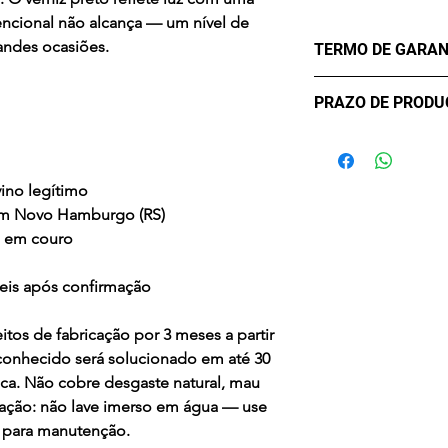
ncional não alcança — um nível de
andes ocasiões.
TERMO DE GARAN
Os Maier Calçados
PRAZO DE PROD
lhe oferecer confo
durabilidade. Mas
- sete (7) dias úte
critérios para uma 
confirmação de c
eventualmente pod
ino legítimo
Desta forma, conta
em Novo Hamburgo (RS)
contra Defeitos. A
o em couro
de três meses, a co
compra, apenas par
teis após confirmação
Em casos de mau u
acidentes ou uso 
itos de fabricação por 3 meses a partir
químicos a Garanti
conhecido será solucionado em até 30
cancelamento tamb
ica. Não cobre desgaste natural, mau
sejam feitos por e
vação: não lave imerso em água — use
Se realmente o def
 para manutenção.
Garantia solucion