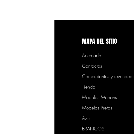
MAPA DEL SITIO
Acercade
Contactos
Comerciantes y revended
Tienda
Modelos Marrons
Modelos Pretos
Azul
BRANCOS