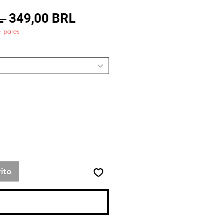
Precio
Precio
L 
349,00 BRL
+ pares
de
oferta
ito
lizar compra