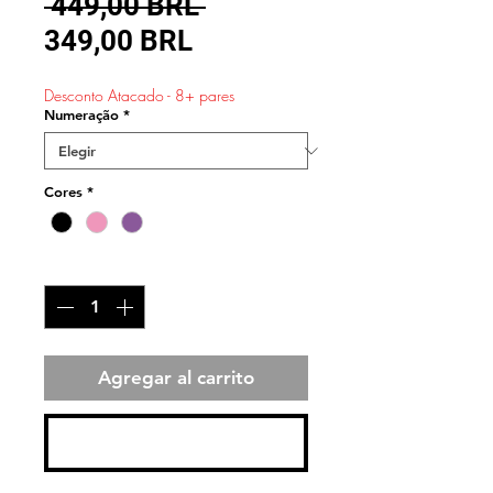
Precio
 449,00 BRL 
Precio
349,00 BRL
de
Desconto Atacado - 8+ pares
oferta
Numeração
*
Cores
*
Cantidad
*
Agregar al carrito
Realizar compra