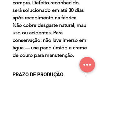
compra. Defeito reconhecido
será solucionado em até 30 dias
após recebimento na fábrica.
Não cobre desgaste natural, mau
uso ou acidentes. Para
conservação: não lave imerso em
água — use pano úmido e creme
de couro para manutenção.
PRAZO DE PRODUÇÃO
- três (3) dias úteis para a
PERGUNTAS FREQUENTES
produção após confirmação de
compra.
Qual o prazo de entrega?
O prazo de entrega varia
conforme a região. Após a
produção (3 dias úteis), o pedido
é despachado e o prazo de