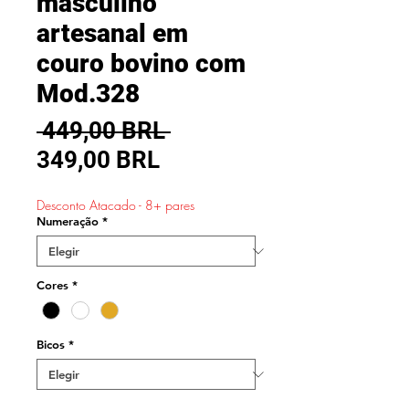
masculino
artesanal em
couro bovino com
Mod.328
Precio
 449,00 BRL 
Precio
349,00 BRL
de
Desconto Atacado - 8+ pares
oferta
Numeração
*
Cores
*
Bicos
*