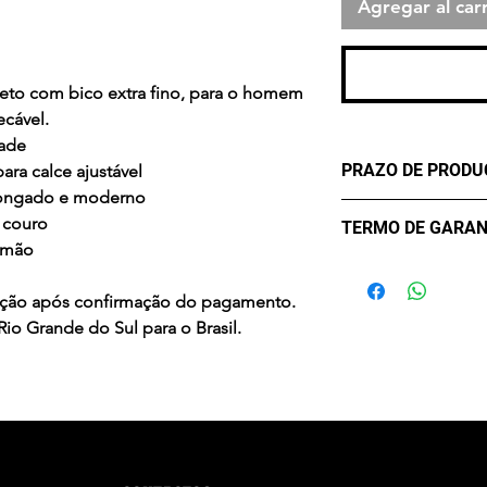
Agregar al carr
Rea
eto com bico extra fino, para o homem
ecável.
dade
PRAZO DE PROD
ra calce ajustável
 alongado e moderno
✔ Três (3) dias út
 couro
TERMO DE GARAN
confirmação do p
à mão
Garantia de Fábric
meses a partir da
odução após confirmação do pagamento.
mau uso, desgaste 
io Grande do Sul para o Brasil.
reconhecido será 
recebimento na fáb
água — use pano 