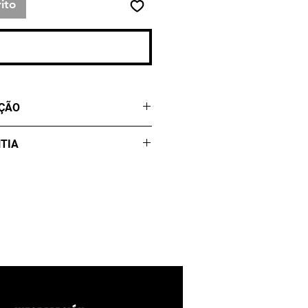
ito
lizar compra
UÇÃO
eis para produção após
TIA
agamento.
a contra Defeitos por três
 data de compra. Não cobre
natural ou acidentes. Defeito
solucionado em 30 dias após
rica. Jamais lave imerso em
úmido.