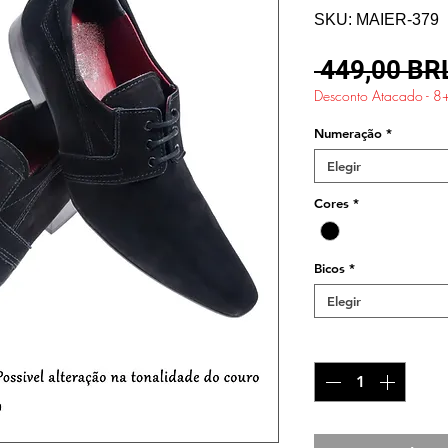
SKU: MAIER-379
 449,00 BR
Desconto Atacado - 8
Numeração
*
Elegir
Cores
*
Bicos
*
Elegir
Cantidad
*