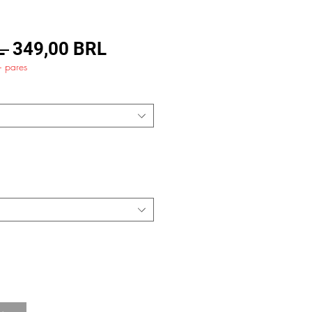
Precio
Precio
L 
349,00 BRL
+ pares
de
oferta