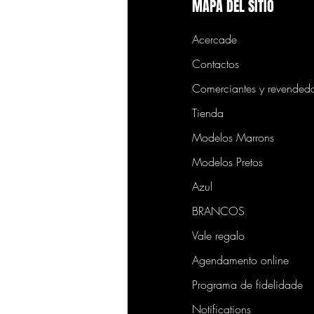
MAPA DEL SITIO
Acercade
Contactos
Comerciantes y revended
Tienda
Modelos Marrons
Modelos Pretos
Azul
BRANCOS
Vale regalo
Agendamento online
Programa de fidelidade
Notifications