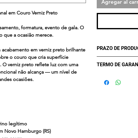
Agregar al carr
anal em Couro Verniz Preto
Rea
amento, formatura, evento de gala. O
to que a ocasião merece.
PRAZO DE PROD
acabamento em verniz preto brilhante
bre o couro que cria superfície
✔ Três (3) dias út
TERMO DE GARAN
. O verniz preto reflete luz com uma
confirmação do p
ncional não alcança — um nível de
Garantia de Fábric
andes ocasiões.
meses a partir da
mau uso, desgaste 
reconhecido será 
recebimento na fáb
água — use pano 
ino legítimo
em Novo Hamburgo (RS)