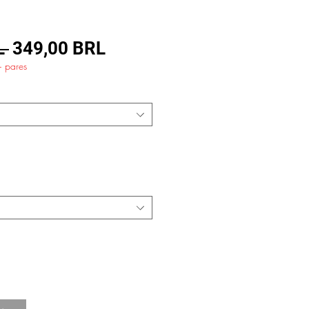
Precio
Precio
L 
349,00 BRL
+ pares
de
oferta