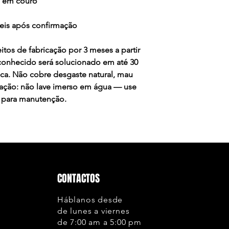
o em couro
teis após confirmação
itos de fabricação por 3 meses a partir
conhecido será solucionado em até 30
ica. Não cobre desgaste natural, mau
vação: não lave imerso em água — use
 para manutenção.
CONTACTOS
Háblanos desde
de lunes a viernes
de 7:00 am a 5:00 pm