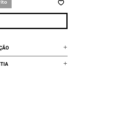
ito
lizar compra
UÇÃO
eis para produção após
TIA
agamento.
a contra Defeitos por três
 data de compra. Não cobre
natural ou acidentes. Defeito
solucionado em 30 dias após
rica. Jamais lave imerso em
úmido.