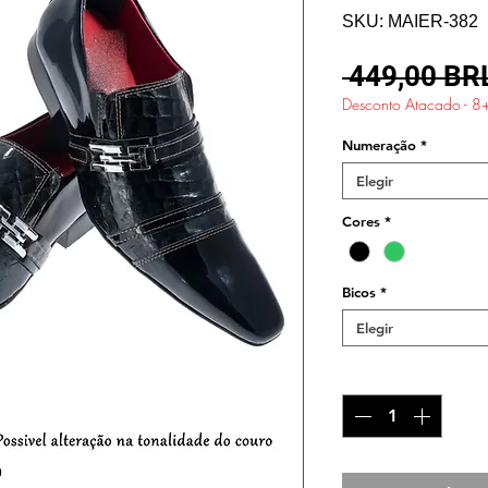
SKU: MAIER-382
 449,00 BR
Desconto Atacado - 8
Numeração
*
Elegir
Cores
*
Bicos
*
Elegir
Cantidad
*