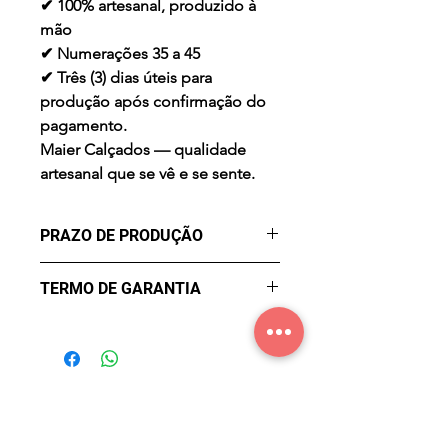
✔ 100% artesanal, produzido à
mão
✔ Numerações 35 a 45
✔ Três (3) dias úteis para
produção após confirmação do
pagamento.
Maier Calçados — qualidade
artesanal que se vê e se sente.
PRAZO DE PRODUÇÃO
✔ Três (3) dias úteis para
TERMO DE GARANTIA
produção após confirmação do
pagamento.
Garantia de Fábrica contra
Defeitos por três meses a partir
da data de compra. Não cobre
mau uso, desgaste natural ou
acidentes. Defeito reconhecido
será solucionado em 30 dias