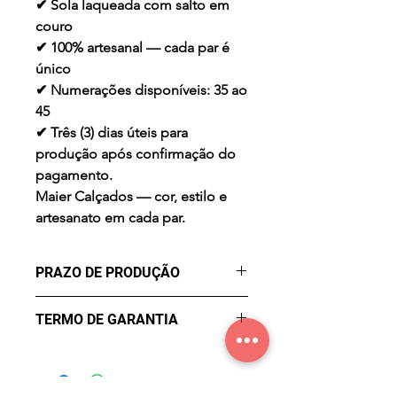
✔ Sola laqueada com salto em
couro
✔ 100% artesanal — cada par é
único
✔ Numerações disponíveis: 35 ao
45
✔ Três (3) dias úteis para
produção após confirmação do
pagamento.
Maier Calçados — cor, estilo e
artesanato em cada par.
PRAZO DE PRODUÇÃO
Três (3) dias úteis para a
TERMO DE GARANTIA
produção após confirmação de
compra.
Garantia de Fábrica contra
Defeitos por três meses a partir
da data de compra. Não cobre