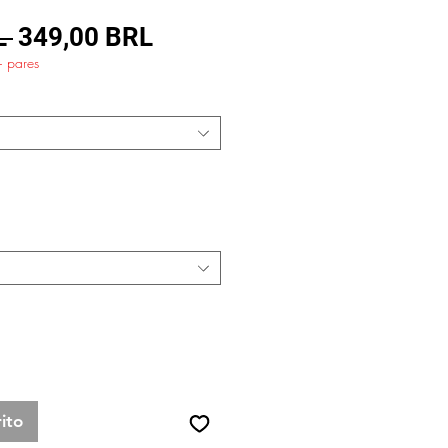
Precio
Precio
L 
349,00 BRL
+ pares
de
oferta
ito