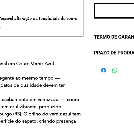
Rea
TERMO DE GARAN
Os Maier Calçados
PRAZO DE PROD
lhe oferecer confo
durabilidade. Mas
anal em Couro Verniz Azul
- sete (7) dias úte
critérios para uma 
confirmação de c
eventualmente pod
 elegante ao mesmo tempo —
Desta forma, conta
apatos de qualidade devem ter.
contra Defeitos. A
de três meses, a co
 acabamento em verniz azul — couro
compra, apenas par
 em azul vibrante, produzido
Em casos de mau u
go (RS). O brilho do verniz azul tem
acidentes ou uso 
perfície do sapato, criando presença
químicos a Garanti