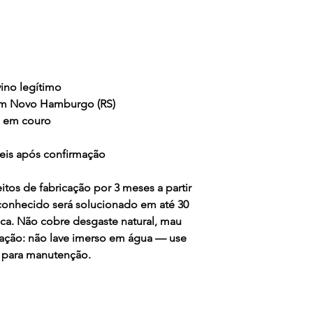
cancelamento tamb
sejam feitos por e
Se realmente o def
Garantia solucion
o recebimento do 
Cobertura ou excl
ino legítimo
Costuras: A Gar
em Novo Hamburgo (RS)
onde a linha te
o em couro
ou atrito, corte
Colagem: Cobre
teis após confirmação
solado, não co
desgaste natura
itos de fabricação por 3 meses a partir
do cabedal;
conhecido será solucionado em até 30
Envelhecimento
ica. Não cobre desgaste natural, mau
usa apenas cour
vação: não lave imerso em água — use
durabilidade. 
 para manutenção.
desta qualidade
até mesmo rasg
uso, isto é um 