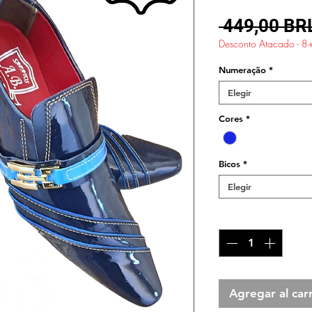
 449,00 BR
Desconto Atacado - 8
Numeração
*
Elegir
Cores
*
Bicos
*
Elegir
Cantidad
*
Agregar al carr