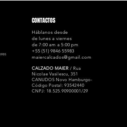
envelhecimento
de fabricação;
Forros: A empre
CONTACTOS
os padrões de r
rasgo, porém p
Háblanos desde
o atrito. Neste 
de lunes a viernes
pois se trata de
de 7:00 am a 5:00 pm
provém de algu
+55 (51) 9846 55983
ores
errada, calosid
maiercalcados@gmail.com
unhas comprida
CALZADO MAIER
/ Rua
Solas: A Maier C
Nicolae Vasilescu, 351
de alta qualid
CANUDOS Novo Hamburgo-
antioxidantes.
Código Postal: 93542440
CNPJ: 18.525.90900001/29
e uso, as borra
oxidação (ressec
ficando esbran
processo natura
considerado um 
evitar que isto 