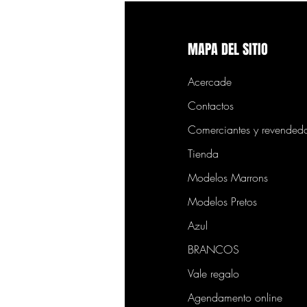
MAPA DEL SITIO
Acercade
Contactos
Comerciantes y revended
Tienda
Modelos Marrons
Modelos Pretos
Azul
BRANCOS
Vale regalo
Agendamento online