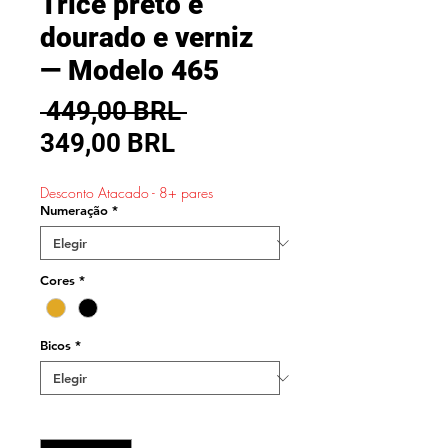
Trice preto e
dourado e verniz
— Modelo 465
Precio
 449,00 BRL 
Precio
349,00 BRL
de
Desconto Atacado - 8+ pares
oferta
Numeração
*
Cores
*
Bicos
*
Cantidad
*