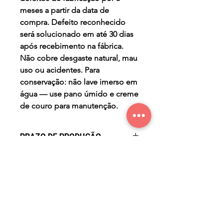
meses a partir da data de
compra. Defeito reconhecido
será solucionado em até 30 dias
após recebimento na fábrica.
Não cobre desgaste natural, mau
uso ou acidentes. Para
conservação: não lave imerso em
água — use pano úmido e creme
de couro para manutenção.
PRAZO DE PRODUÇÃO
- três (3) dias úteis para a
PERGUNTAS FREQUENTES
produção após confirmação de
compra.
Qual o prazo de entrega?
O prazo de entrega varia
conforme a região. Após a
confirmação do pagamento, seu