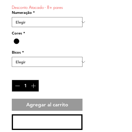
de
Desconto Atacado - 8+ pares
oferta
Numeração
*
Cores
*
Bicos
*
Cantidad
*
Agregar al carrito
Realizar compra