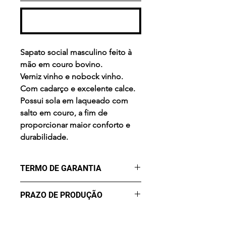
Realizar compra
Sapato social masculino feito à
mão em couro bovino.
Verniz vinho e nobock vinho.
Com cadarço e excelente calce.
Possui sola em laqueado com
salto em couro, a fim de
proporcionar maior conforto e
durabilidade.
TERMO DE GARANTIA
Os Maier Calçados são
PRAZO DE PRODUÇÃO
produzidos de forma a lhe
oferecer conforto, segurança,
- sete (7) dias úteis para a
beleza e durabilidade. Mas