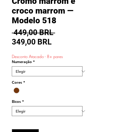
Cromo marrom e
croco marrom —
Modelo 518
Precio
 449,00 BRL 
Precio
349,00 BRL
de
Desconto Atacado - 8+ pares
oferta
Numeração
*
Cores
*
Bicos
*
Cantidad
*