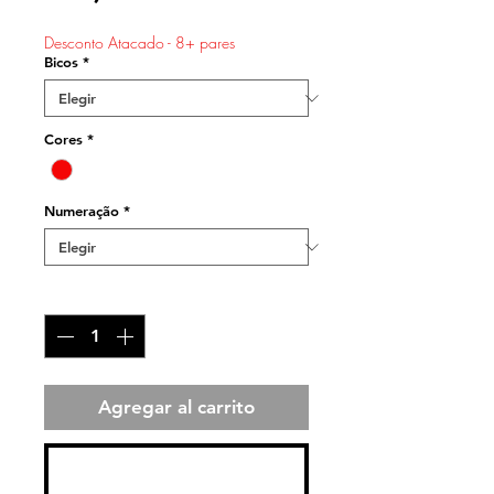
de
Desconto Atacado - 8+ pares
oferta
Bicos
*
Cores
*
Numeração
*
Cantidad
*
Agregar al carrito
Realizar compra