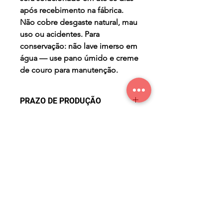
após recebimento na fábrica.
Não cobre desgaste natural, mau
uso ou acidentes. Para
conservação: não lave imerso em
água — use pano úmido e creme
de couro para manutenção.
PRAZO DE PRODUÇÃO
- três (3) dias úteis para a
PERGUNTAS FREQUENTES
produção após confirmação de
compra.
Qual o prazo de entrega?
O prazo de entrega varia
conforme sua região. Após a
produção (3 dias úteis), o pedido
é enviado pelos Correios.
Regiões Sul e Sudeste recebem
em até 7 dias úteis; demais
CONTACTOS