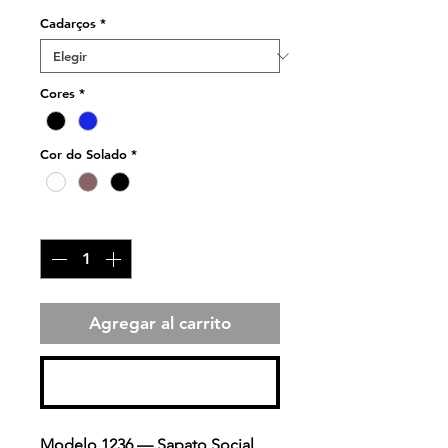
Cadarços
*
Cores
*
Cor do Solado
*
Cantidad
*
Agregar al carrito
Realizar compra
Modelo 1236 — Sapato Social