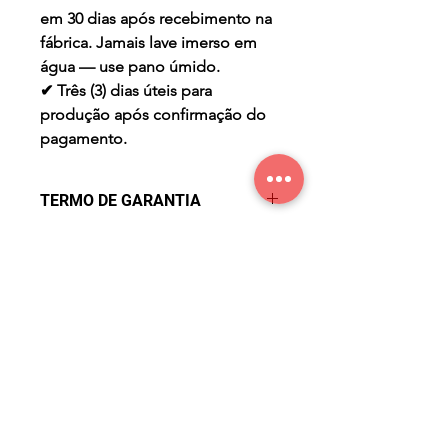
em 30 dias após recebimento na
fábrica. Jamais lave imerso em
água — use pano úmido.
✔ Três (3) dias úteis para
produção após confirmação do
pagamento.
TERMO DE GARANTIA
Garantia de Fábrica contra
PRAZO DE PRODUÇÃO
Defeitos por três meses a partir
da data de compra. Não cobre
✔ Três (3) dias úteis para
mau uso, desgaste natural ou
produção após confirmação do
acidentes. Defeito reconhecido
pagamento.
será solucionado em 30 dias
após recebimento na fábrica.
Jamais lave imerso em água —
use pano úmido.
CONTACTOS