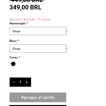
Precio
349,00 BRL
de
Desconto Atacado - 8+ pares
oferta
Numeração
*
Bicos
*
Cores
*
Cantidad
*
Agregar al carrito