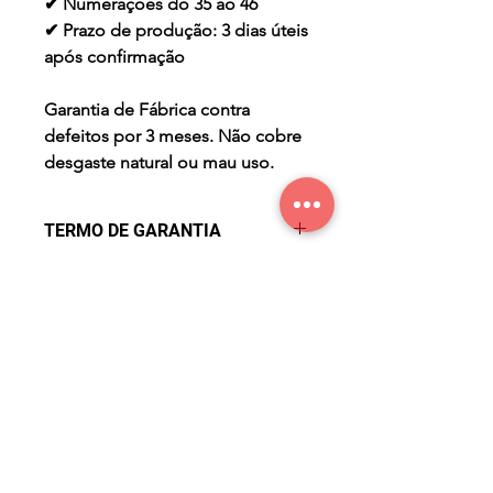
✔ Numerações do 35 ao 46
✔ Prazo de produção: 3 dias úteis
após confirmação
Garantia de Fábrica contra
defeitos por 3 meses. Não cobre
desgaste natural ou mau uso.
TERMO DE GARANTIA
Os Maier Calçados são
PRAZO DE PRODUÇÃO
produzidos de forma a lhe
oferecer conforto, segurança,
- sete (7) dias úteis para a
beleza e durabilidade. Mas
produção após confirmação de
apesar de todos nossos critérios
compra.
para uma perfeita fabricação,
eventualmente pode apresentar
algum defeito. Desta forma,
conta com a Garantia de Fábrica