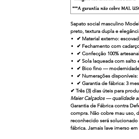
Sapato social masculino Mode
preto
, textura dupla e elegânci
✔ Material externo: escovad
✔ Fechamento com cadarços
✔ Confecção 100% artesana
✔ Sola laqueada com salto
✔ Bico fino — modernidade 
✔ Numerações disponíveis: 
✔ Garantia de fábrica: 3 me
✔ Três (3) dias úteis para pr
Maier Calçados — qualidade ar
Garantia de Fábrica contra Defe
compra. Não cobre mau uso, de
reconhecido será solucionado
fábrica. Jamais lave imerso e