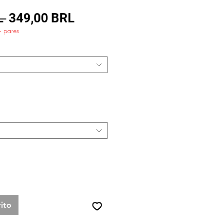
Precio
Precio
L 
349,00 BRL
+ pares
de
oferta
ito