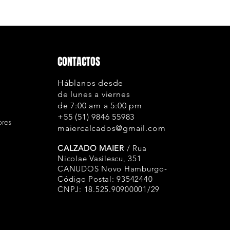
esteja sem uso e n
em contato conos
para iniciar o proc
por conta do clien
de fabricação.
CONTACTOS
Como sei qual nu
Nossos calçados 
Háblanos desde
brasileira. Se você
de lunes a viernes
números, recomen
de 7:00 am a 5:00 pm
tenha o pé mais la
+55 (51) 9846 55983
ores
também pedir um 
maiercalcados@gmail.com
Como conservar m
CALZADO MAIER
/ Rua
Evite exposição p
Nicolae Vasilescu, 351
Limpe com um pan
CANUDOS Novo Hamburgo-
Use graxa ou crem
Código Postal: 93542440
manter a hidrataçã
CNPJ: 18.525.90900001/29
arejado, de prefer
um saco de proteç