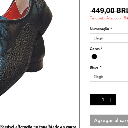
 449,00 BR
Desconto Atacado - 8
Numeração
*
Elegir
Cores
*
Bicos
*
Elegir
Cantidad
*
Agregar al carr