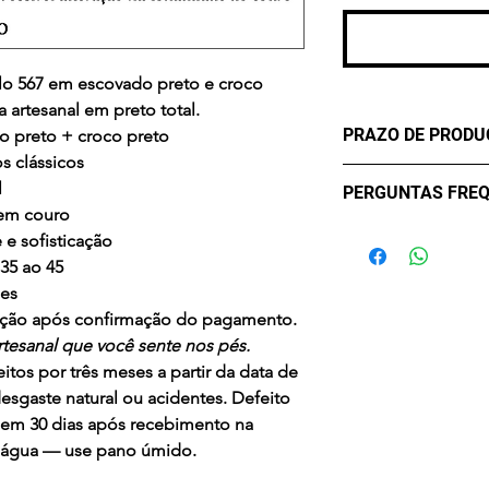
Rea
lo 567 em
escovado preto e croco
a artesanal em preto total.
PRAZO DE PROD
o preto + croco preto
 clássicos
- três (3) dias úte
l
PERGUNTAS FRE
confirmação de c
 em couro
Qual o prazo de e
e sofisticação
O prazo de entrega
35 ao 45
localização. Após
ses
seu pedido é produ
odução após confirmação do pagamento.
enviado pelos Cor
tesanal que você sente nos pés.
Correios é em médi
itos por três meses a partir da data de
maioria das regiões
sgaste natural ou acidentes. Defeito
Como funciona a t
 em 30 dias após recebimento na
Aceitamos trocas e
m água — use pano úmido.
recebimento do pr