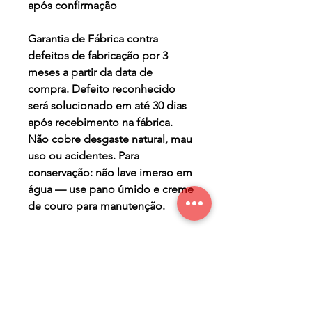
após confirmação
Garantia de Fábrica contra
defeitos de fabricação por 3
meses a partir da data de
compra. Defeito reconhecido
será solucionado em até 30 dias
após recebimento na fábrica.
Não cobre desgaste natural, mau
uso ou acidentes. Para
conservação: não lave imerso em
água — use pano úmido e creme
de couro para manutenção.
TERMO DE GARANTIA
Os Maier Calçados são
PRAZO DE PRODUÇÃO
produzidos de forma a lhe
oferecer conforto, segurança,